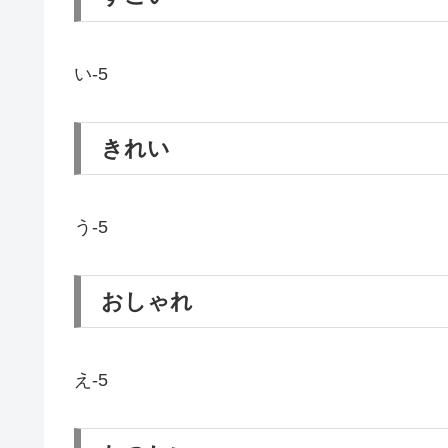
い-5
きれい
う-5
おしゃれ
え-5