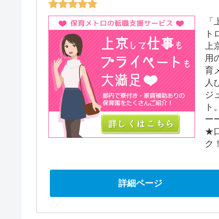
「
ト
上
用
育
人
ジ
ト
ー
★
ク
詳細ページ