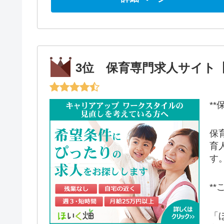
3位 保育専門求人サイト
*
保
育
す
*
「