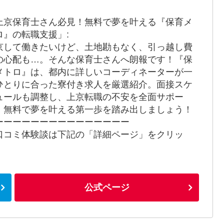
上京保育士さん必見！無料で夢を叶える『保育メ
ロ』の転職支援」:
京して働きたいけど、土地勘もなく、引っ越し費
の心配も…。そんな保育士さんへ朗報です！『保
メトロ』は、都内に詳しいコーディネーターが一
ひとりに合った寮付き求人を厳選紹介。面接スケ
ュールも調整し、上京転職の不安を全面サポー
。無料で夢を叶える第一歩を踏み出しましょう！
ーーーーーーーーーーーーーーー
口コミ体験談は下記の「詳細ページ」をクリッ
！
公式ページ