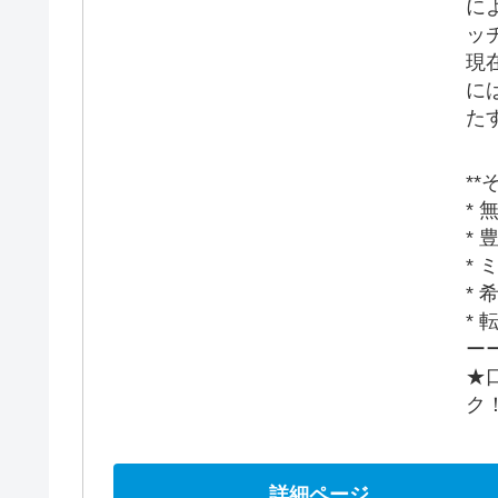
に
ッ
現
に
た
**
*
*
*
*
*
ー
★
ク
詳細ページ