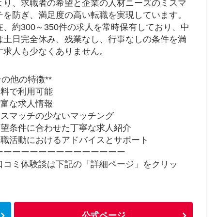
より、求職者の希望と企業の人材ニーズのミスマ
チを防ぎ、満足度の高い転職を実現しています。
在、約300～350件の求人を常時保有しており、中
は土日完全休み、残業なし、行事なしの条件を満
す求人も少なくありません。
その他の特徴**
 無料で利用可能
 豊富な求人情報
 ミスマッチの少ないマッチング
 希望条件に合わせた丁寧な求人紹介
 転職活動におけるアドバイスとサポート
ーーーーーーーーーーーーーーー
口コミ体験談は下記の「詳細ページ」をクリッ
！
公式ページ