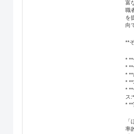
富
職
を
向
**
* 
*
*
*
*
ス:*
*
「
率