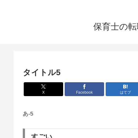
保育士の転
タイトル5
X
Facebook
はてブ
あ-5
すごい