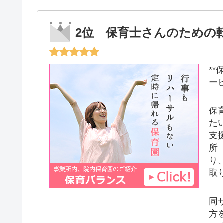
2位 保育士さんのための
*
ー
保
た
支
所
り
取
同
方